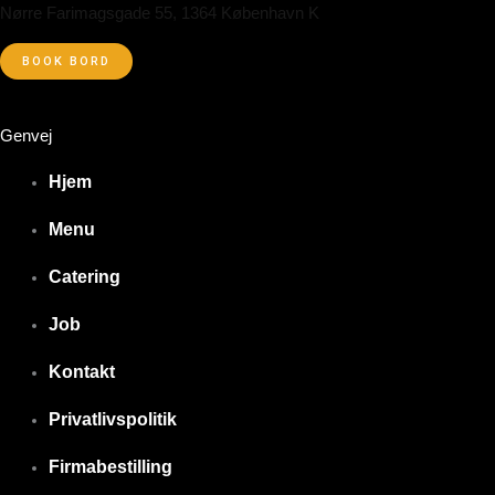
Nørre Farimagsgade 55, 1364 København K
BOOK BORD
Genvej
Hjem
Menu
Catering
Job
Kontakt
Privatlivspolitik
Firmabestilling