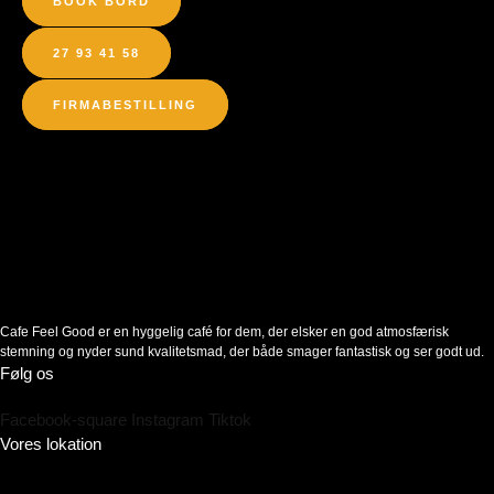
BOOK BORD
27 93 41 58
FIRMABESTILLING
Cafe Feel Good er en hyggelig café for dem, der elsker en god atmosfærisk
stemning og nyder sund kvalitetsmad, der både smager fantastisk og ser godt ud.
Følg os
Facebook-square
Instagram
Tiktok
Vores lokation