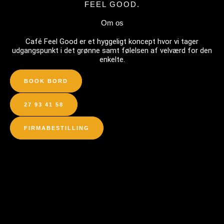
FEEL GOOD.
Gå
til
Om os
indholdet
Café Feel Good er et hyggeligt koncept hvor vi tager
Om
udgangspunkt i det grønne samt følelsen af velværd for den
enkelte.
os
Menu
BOOK BORD
Catering
27 93 41 58
Job
Kontakt
FIRMABESTILLING
Firmabestilling
Om
os
Menu
Catering
Job