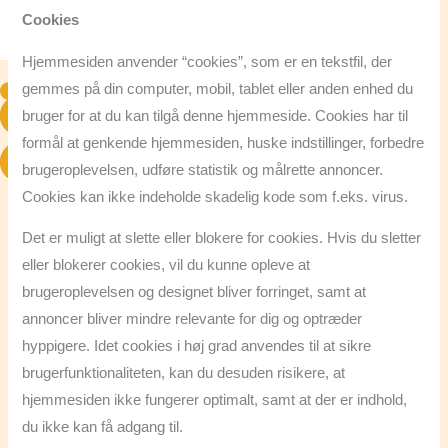
Kontakt
Cookies
Firmabestilling
Hjemmesiden anvender “cookies”, som er en tekstfil, der
gemmes på din computer, mobil, tablet eller anden enhed du
bruger for at du kan tilgå denne hjemmeside. Cookies har til
27 93 41 58
formål at genkende hjemmesiden, huske indstillinger, forbedre
BOOK BORD
brugeroplevelsen, udføre statistik og målrette annoncer.
Cookies kan ikke indeholde skadelig kode som f.eks. virus.
Det er muligt at slette eller blokere for cookies. Hvis du sletter
eller blokerer cookies, vil du kunne opleve at
brugeroplevelsen og designet bliver forringet, samt at
annoncer bliver mindre relevante for dig og optræder
hyppigere. Idet cookies i høj grad anvendes til at sikre
brugerfunktionaliteten, kan du desuden risikere, at
hjemmesiden ikke fungerer optimalt, samt at der er indhold,
du ikke kan få adgang til.