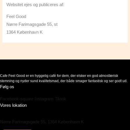
Websitet ejes og publiceres af:
Feel Good
Nørre Farimagsgade 55, st
1364 København K
Cafe Feel Good er en hyggelig café for dem, der elsker en god atmosfærisk
stemning og nyder sund kvalitetsmad, der både smager fantastisk og ser godt ud.
Følg os
Facebook-square
Instagram
Tiktok
Vores lokation
Nørre Farimagsgade 55, 1364 København K