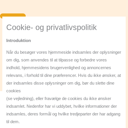
Gå
til
indholdet
Cookie- og privatlivspolitik
Om
os
Introduktion
Menu
Når du besøger vores hjemmeside indsamles der oplysninger
Catering
om dig, som anvendes til at tilpasse og forbedre vores
Job
indhold, hjemmesidens brugervenlighed og annoncernes
Kontakt
relevans, i forhold til dine præferencer. Hvis du ikke ønsker, at
Firmabestilling
der indsamles disse oplysninger om dig, bør du slette dine
cookies
Om
(se vejledning), eller fravælge de cookies du ikke ønsker
os
indsamlet. Nedenfor har vi uddybet, hvilke informationer der
Menu
indsamles, deres formål og hvilke tredjeparter der har adgang
Catering
til dem.
Job